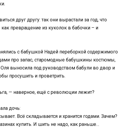
ки.
иться друг другу: так они вырастали за год, что
о как превращение из куколок в бабочки – и
 занялись с бабушкой Надей переборкой содержимого
дами про запас, старомодные бабушкины костюмы,
 Оля выносила под руководством бабули во двор и
обы просушить и проветрить.
льга, — наверное, ещё с революции лежит?
ала дочь:
ывает. Всё складывается и хранится годами. Зачем?
зинах купить. И шить не надо, как раньше…