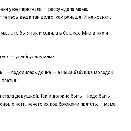
еня уже перегнала, — рассуждала мама,
т теперь вещи так долго, как раньше. И не хранят…
ама… а то бы я так и ходила в брюках. Мне в них и
атьях, — улыбнулась мама.
ь… — поделилась дочка, — а наша бабушка молодец.
 платья.
ы стала девушкой. Так и должно быть – надо быть
асивые ноги, нечего их под брюками прятать, — мама