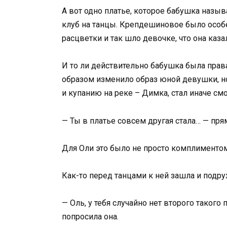
А вот одно платье, которое бабушка назы
клуб на танцы. Крепдешиновое было особ
расцветки и так шло девочке, что она каза
И то ли действительно бабушка была прав
образом изменило образ юной девушки, но
и купанию на реке – Димка, стал иначе смо
— Ты в платье совсем другая стала… — прям
Для Оли это было не просто комплиментом
Как-то перед танцами к ней зашла и подру
— Оль, у тебя случайно нет второго такого
попросила она.