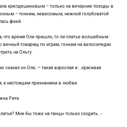
вала крепдешиновым – только на вечерние походы в
енным – тонким, невесомым, нежной голубоватой
лась феей.
а, что время Оли пришло, то ли платье волшебным
 вечный товарищ по играм, гонкам на велосипедах
треть на Ольгу.
о сказал он Оле, — такая взрослая и …красивая.
, а настоящим признанием в любви.
жка Рита.
 платья? Мне бы тоже на танцы только сходить…-