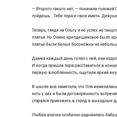
— Второго такого нет, — покачала головой 
пойдёшь… Тебе пора и свои иметь. Девуш
Теперь, глядя на Ольгу и её успех на танц
платья. Но Олино крепдешиновое было кра
платье были белые босоножки на небольшо
Димка каждый день гулял с ней, они ездили
И когда пришла пора расставаться в конце
первую влюблённость, ощутили яркий вку
В школе все заметили, что Оля изменилась
хоть у них и была договорённость встреча
старался приезжать в город в выходные дн
Любви внучки особенно радовалась бабушк