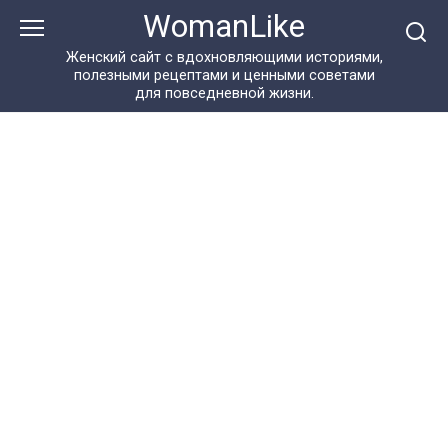
Перейти
WomanLike
к
контенту
Женский сайт с вдохновляющими историями,
полезными рецептами и ценными советами
для повседневной жизни.