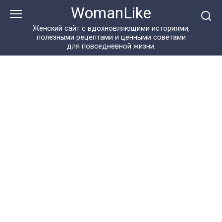
Перейти
WomanLike
к
контенту
Женский сайт с вдохновляющими историями,
полезными рецептами и ценными советами
для повседневной жизни.