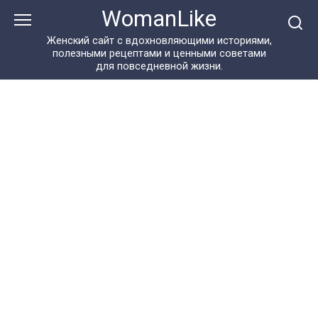
Перейти
WomanLike
к
контенту
Женский сайт с вдохновляющими историями,
полезными рецептами и ценными советами
для повседневной жизни.