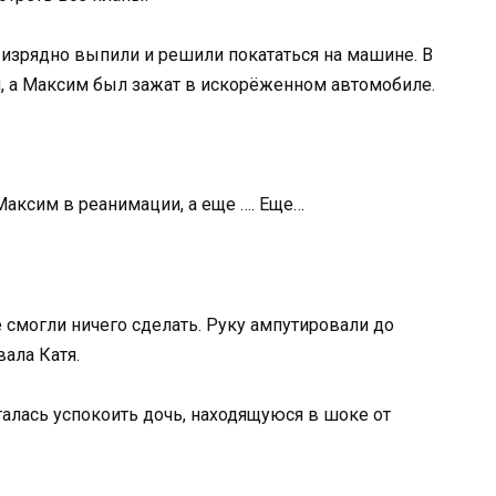
 изрядно выпили и решили покататься на машине. В
л, а Максим был зажат в искорёженном автомобиле.
Максим в реанимации, а еще …. Еще…
е смогли ничего сделать. Руку ампутировали до
вала Катя.
талась успокоить дочь, находящуюся в шоке от