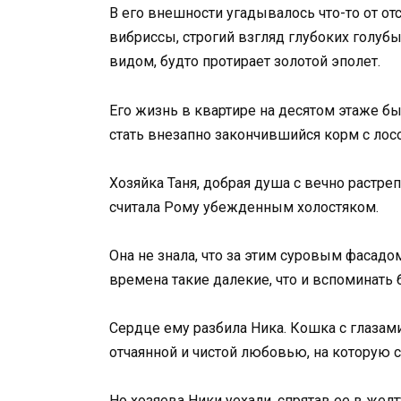
В его внешности угадывалось что-то от от
вибриссы, строгий взгляд глубоких голуб
видом, будто протирает золотой эполет.
Его жизнь в квартире на десятом этаже б
стать внезапно закончившийся корм с лос
Хозяйка Таня, добрая душа с вечно растр
считала Рому убежденным холостяком.
Она не знала, что за этим суровым фасадо
времена такие далекие, что и вспоминать
Сердце ему разбила Ника. Кошка с глазам
отчаянной и чистой любовью, на которую 
Но хозяева Ники уехали, спрятав ее в жел