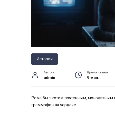
Истории
Автор
Время чтения
admin
9 мин.
Рома был котом почтенным, монолитным 
граммофон на чердаке.