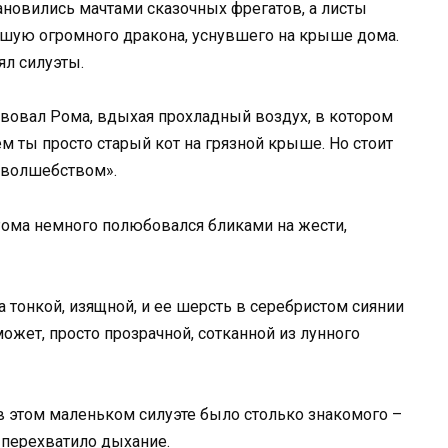
новились мачтами сказочных фрегатов, а листы
шую огромного дракона, уснувшего на крыше дома.
ял силуэты.
твовал Рома, вдыхая прохладный воздух, в котором
м ты просто старый кот на грязной крыше. Но стоит
я волшебством».
 Рома немного полюбовался бликами на жести,
 тонкой, изящной, и ее шерсть в серебристом сиянии
может, просто прозрачной, сотканной из лунного
 в этом маленьком силуэте было столько знакомого –
ы перехватило дыхание.