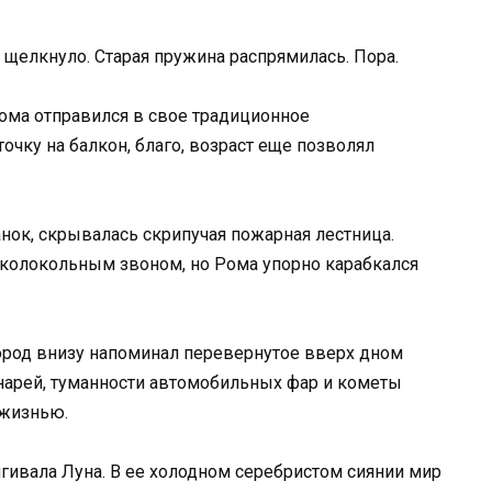
о щелкнуло. Старая пружина распрямилась. Пора.
Рома отправился в свое традиционное
очку на балкон, благо, возраст еще позволял
анок, скрывалась скрипучая пожарная лестница.
 колокольным звоном, но Рома упорно карабкался
ород внизу напоминал перевернутое вверх дном
нарей, туманности автомобильных фар и кометы
 жизнью.
ягивала Луна. В ее холодном серебристом сиянии мир