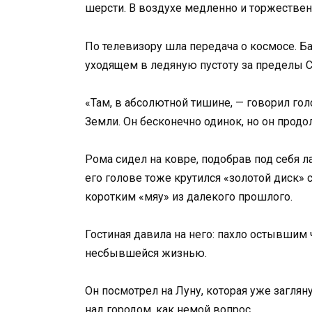
шерсти. В воздухе медленно и торжестве
По телевизору шла передача о космосе. Б
уходящем в ледяную пустоту за пределы 
«Там, в абсолютной тишине, — говорил голо
Земли. Он бесконечно одинок, но он продо
Рома сидел на ковре, подобрав под себя 
его голове тоже крутился «золотой диск»
коротким «мяу» из далекого прошлого.
Гостиная давила на него: пахло остывши
несбывшейся жизнью.
Он посмотрел на Луну, которая уже загляну
над городом, как немой вопрос…