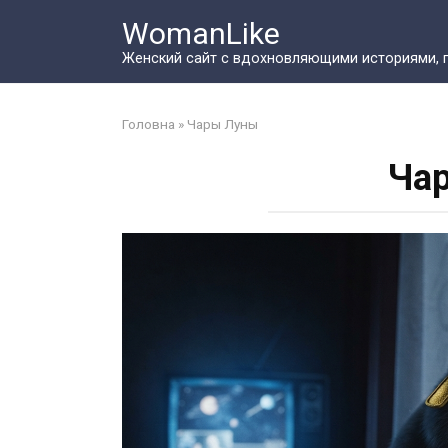
Перейти
WomanLike
к
контенту
Женский сайт с вдохновляющими историями, 
Головна
»
Чары Луны
Ча