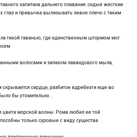
ставного капитана дальнего плавания: седые жесткие
ых глаз и привычка вылизывать левое плечо с таким
ыла тихой гаванью, где единственным штормом мог
осем.
епанными волосами и запахом лавандового мыла,
м скрывается сердце, разбитое вдребезги еще во
 было бы утомительно…
и цвета морской волны. Рома любил ее той
способны только суровые с виду существа.
тую пластиковую переноску.