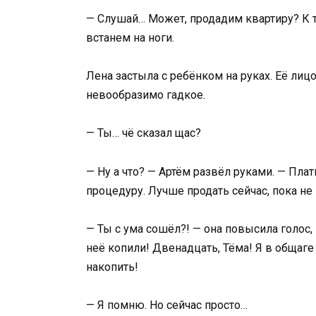
— Слушай… Может, продадим квартиру? К 
встанем на ноги.
Лена застыла с ребёнком на руках. Её лиц
невообразимо гадкое.
— Ты… чё сказал щас?
— Ну а что? — Артём развёл руками. — Плат
процедуру. Лучше продать сейчас, пока не
— Ты с ума сошёл?! — она повысила голос,
неё копили! Двенадцать, Тёма! Я в общаге
накопить!
— Я помню. Но сейчас просто…