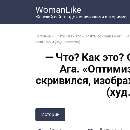
Перейти
WomanLike
к
контенту
Женский сайт с вдохновляющими историями, 
Головна
»
— Что? Как это? Опять сокращение? — А
пальцами (худ. рассказ)
— Что? Как это?
Ага. «Оптими
скривился, изобр
(худ
Истории
Автор
Время чтения