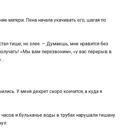
е матери. Лена начала укачивать его, шагая по
стал тише, но злее. — Думаешь, мне нравится без
получать! «Мы вам перезвоним», «у вас перерыв в
»…
лись. У меня декрет скоро кончится, а куда я
 часов и бульканье воды в трубах нарушали тишину.
ул: