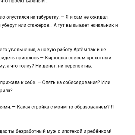
т, что проект важный…
ло опустился на табуретку. — Я и сам не ожидал.
 уберут или стажёров… А тут вызывает начальник и
го увольнения, а новую работу Артём так и не
ете сидеть пришлось — Кирюшка совсем крохотный
у, а что толку? Ни денег, ни перспектив.
, прижала к себе. — Опять на собеседования? Или
орила?
ями. — Какая стройка с моим-то образованием? Я
 щас ты безработный муж с ипотекой и ребёнком!