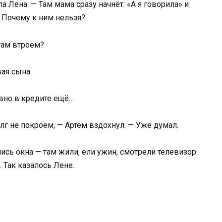
ла Лена. — Там мама сразу начнёт: «А я говорила» и
? Почему к ним нельзя?
там втроём?
вая сына:
вно в кредите ещё…
олг не покроем, — Артём вздохнул. — Уже думал.
ись окна — там жили, ели ужин, смотрели телевизор
 Так казалось Лене.