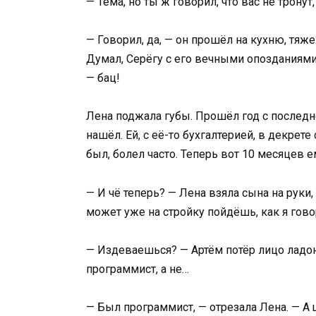
— Тёма, но ты ж говорил, что вас не трону
— Говорил, да, — он прошёл на кухню, тяже
Думал, Серёгу с его вечными опозданиями
— бац!
Лена поджала губы. Прошёл год с последне
нашёл. Ей, с её-то бухгалтерией, в декр
был, болел часто. Теперь вот 10 месяцев ем
— И чё теперь? — Лена взяла сына на руки
может уже на стройку пойдёшь, как я гов
— Издеваешься? — Артём потёр лицо ладон
программист, а не…
— Был программист, — отрезала Лена. — А