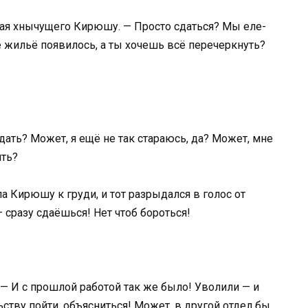
ивая хнычущего Кирюшу. — Просто сдаться? Мы еле-
ё жильё появилось, а ты хочешь всё перечеркнуть?
дать? Может, я ещё не так стараюсь, да? Может, мне
ить?
 Кирюшу к груди, и тот разрыдался в голос от
— сразу сдаёшься! Нет чтоб бороться!
 — И с прошлой работой так же было! Уволили — и
льству пойти, объясниться! Может, в другой отдел бы