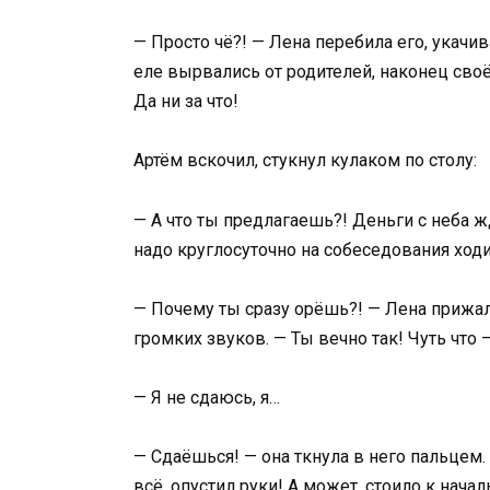
— Просто чё?! — Лена перебила его, укач
еле вырвались от родителей, наконец сво
Да ни за что!
Артём вскочил, стукнул кулаком по столу:
— А что ты предлагаешь?! Деньги с неба ж
надо круглосуточно на собеседования ход
— Почему ты сразу орёшь?! — Лена прижала
громких звуков. — Ты вечно так! Чуть что 
— Я не сдаюсь, я…
— Сдаёшься! — она ткнула в него пальцем.
всё, опустил руки! А может, стоило к нача