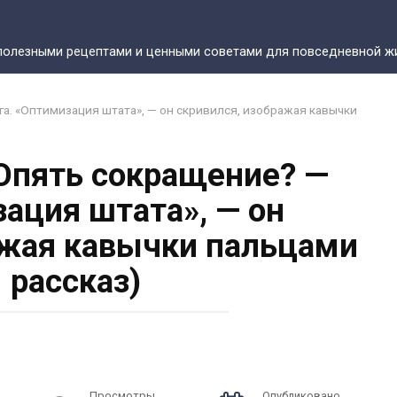
полезными рецептами и ценными советами для повседневной жи
га. «Оптимизация штата», — он скривился, изображая кавычки
 Опять сокращение? —
зация штата», — он
ажая кавычки пальцами
. рассказ)
Просмотры
Опубликовано