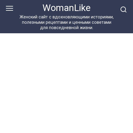
Перейти
WomanLike
к
контенту
Женский сайт с вдохновляющими историями,
полезными рецептами и ценными советами
для повседневной жизни.