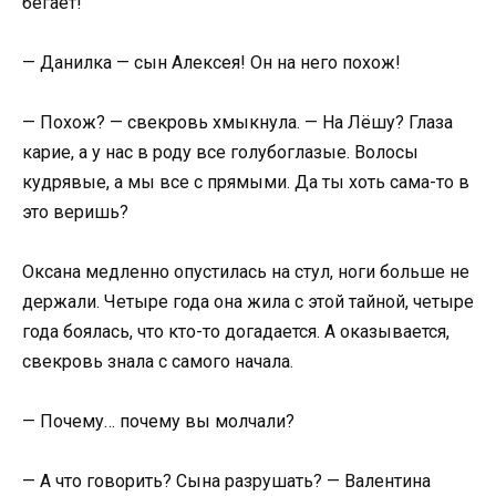
бегает!
— Данилка — сын Алексея! Он на него похож!
— Похож? — свекровь хмыкнула. — На Лёшу? Глаза
карие, а у нас в роду все голубоглазые. Волосы
кудрявые, а мы все с прямыми. Да ты хоть сама-то в
это веришь?
Оксана медленно опустилась на стул, ноги больше не
держали. Четыре года она жила с этой тайной, четыре
года боялась, что кто-то догадается. А оказывается,
свекровь знала с самого начала.
— Почему… почему вы молчали?
— А что говорить? Сына разрушать? — Валентина