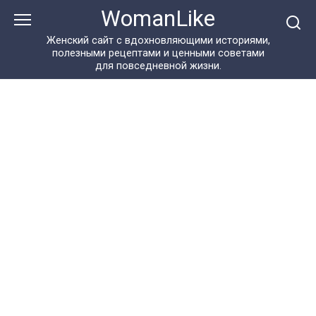
Перейти
WomanLike
к
контенту
Женский сайт с вдохновляющими историями,
полезными рецептами и ценными советами
для повседневной жизни.