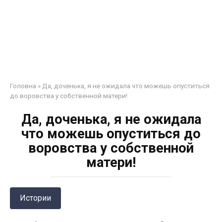
Головна
»
Да, доченька, я не ожидала что можешь опуститься
до воровства у собственной матери!
Да, доченька, я не ожидала
что можешь опуститься до
воровства у собственной
матери!
Истории