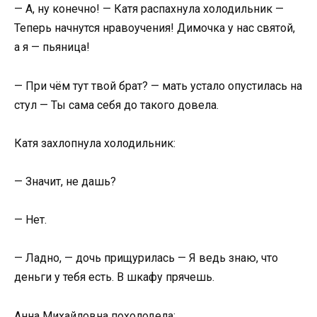
— А, ну конечно! — Катя распахнула холодильник —
Теперь начнутся нравоучения! Димочка у нас святой,
а я — пьяница!
— При чём тут твой брат? — мать устало опустилась на
стул — Ты сама себя до такого довела.
Катя захлопнула холодильник:
— Значит, не дашь?
— Нет.
— Ладно, — дочь прищурилась — Я ведь знаю, что
деньги у тебя есть. В шкафу прячешь.
Анна Михайловна похолодела: