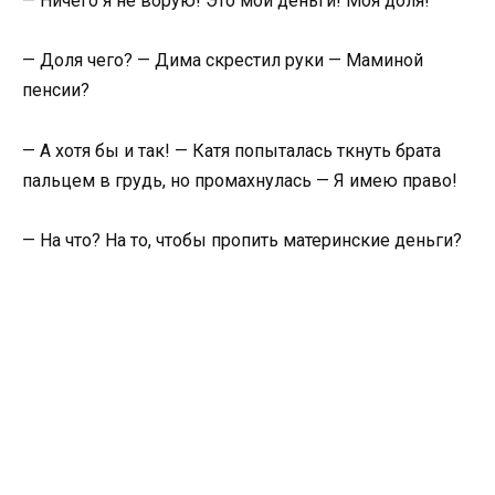
— Ничего я не ворую! Это мои деньги! Моя доля!
— Доля чего? — Дима скрестил руки — Маминой
пенсии?
— А хотя бы и так! — Катя попыталась ткнуть брата
пальцем в грудь, но промахнулась — Я имею право!
— На что? На то, чтобы пропить материнские деньги?