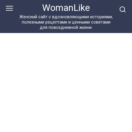
Перейти
WomanLike
к
контенту
Женский сайт с вдохновляющими историями,
полезными рецептами и ценными советами
для повседневной жизни.