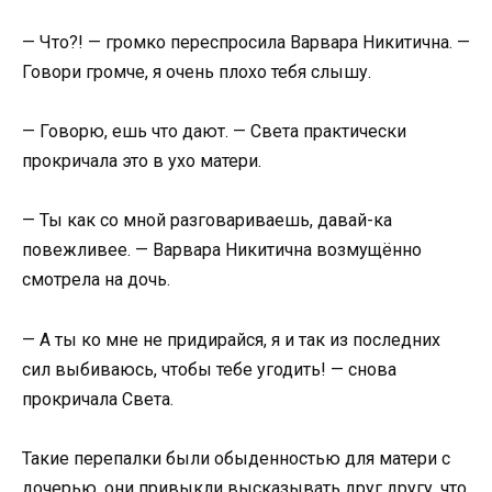
— Что?! — громко переспросила Варвара Никитична. —
Говори громче, я очень плохо тебя слышу.
— Говорю, ешь что дают. — Света практически
прокричала это в ухо матери.
— Ты как со мной разговариваешь, давай-ка
повежливее. — Варвара Никитична возмущённо
смотрела на дочь.
— А ты ко мне не придирайся, я и так из последних
сил выбиваюсь, чтобы тебе угодить! — снова
прокричала Света.
Такие перепалки были обыденностью для матери с
дочерью, они привыкли высказывать друг другу, что