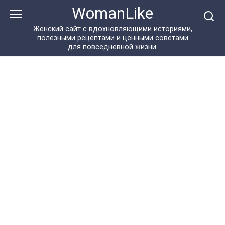
Перейти
WomanLike
к
контенту
Женский сайт с вдохновляющими историями,
полезными рецептами и ценными советами
для повседневной жизни.