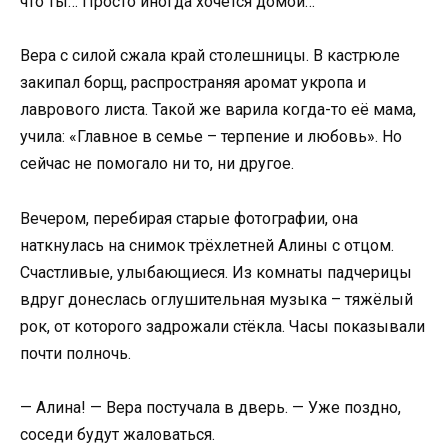
что ты… Просто иногда хочется домой…
Вера с силой сжала край столешницы. В кастрюле
закипал борщ, распространяя аромат укропа и
лаврового листа. Такой же варила когда-то её мама,
учила: «Главное в семье – терпение и любовь». Но
сейчас не помогало ни то, ни другое.
Вечером, перебирая старые фотографии, она
наткнулась на снимок трёхлетней Алины с отцом.
Счастливые, улыбающиеся. Из комнаты падчерицы
вдруг донеслась оглушительная музыка – тяжёлый
рок, от которого задрожали стёкла. Часы показывали
почти полночь.
— Алина! — Вера постучала в дверь. — Уже поздно,
соседи будут жаловаться.