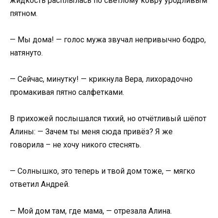
жидкость расплылась по светлому ковру уродливым
пятном.
— Мы дома! — голос мужа звучал непривычно бодро,
натянуто.
— Сейчас, минутку! — крикнула Вера, лихорадочно
промакивая пятно салфетками.
В прихожей послышался тихий, но отчётливый шёпот
Алины: — Зачем ты меня сюда привёз? Я же
говорила – не хочу никого стеснять.
— Солнышко, это теперь и твой дом тоже, — мягко
ответил Андрей.
— Мой дом там, где мама, — отрезала Алина.