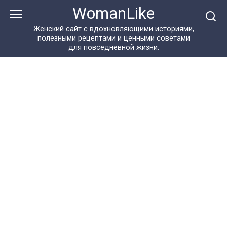
Перейти
WomanLike
к
контенту
Женский сайт с вдохновляющими историями,
полезными рецептами и ценными советами
для повседневной жизни.