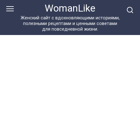
Перейти
WomanLike
к
контенту
Женский сайт с вдохновляющими историями,
полезными рецептами и ценными советами
для повседневной жизни.