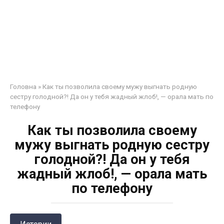
Головна
»
Как ты позволила своему мужу выгнать родную
сестру голодной?! Да он у тебя жадный жлоб!, — орала мать по
телефону
Как ты позволила своему
мужу выгнать родную сестру
голодной?! Да он у тебя
жадный жлоб!, — орала мать
по телефону