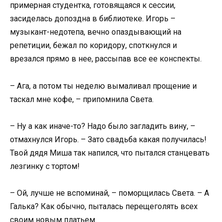
примерная студентка, готовящаяся к сессии,
засиделась допоздна в библиотеке. Игорь –
музыкант-недотепа, вечно опаздывающий на
репетиции, бежал по коридору, споткнулся и
врезался прямо в нее, рассыпав все ее конспекты.
– Ага, а потом ты неделю вымаливал прощение и
таскал мне кофе, – припомнила Света.
– Ну а как иначе-то? Надо было загладить вину, –
отмахнулся Игорь. – Зато свадьба какая получилась!
Твой дядя Миша так напился, что пытался станцевать
лезгинку с тортом!
– Ой, лучше не вспоминай, – поморщилась Света. – А
Галька? Как обычно, пыталась перещеголять всех
своим новым платьем.