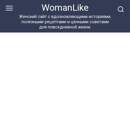
Перейти
WomanLike
к
контенту
Женский сайт с вдохновляющими историями,
полезными рецептами и ценными советами
для повседневной жизни.