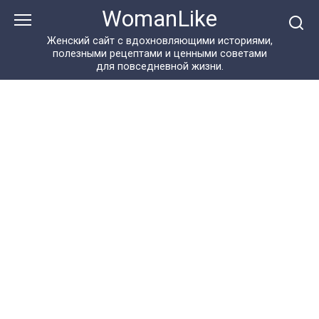
Перейти
WomanLike
к
контенту
Женский сайт с вдохновляющими историями,
полезными рецептами и ценными советами
для повседневной жизни.