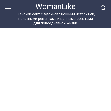
Перейти
WomanLike
к
контенту
Женский сайт с вдохновляющими историями,
полезными рецептами и ценными советами
для повседневной жизни.