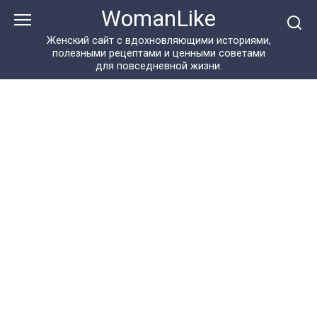
Перейти
WomanLike
к
контенту
Женский сайт с вдохновляющими историями,
полезными рецептами и ценными советами
для повседневной жизни.