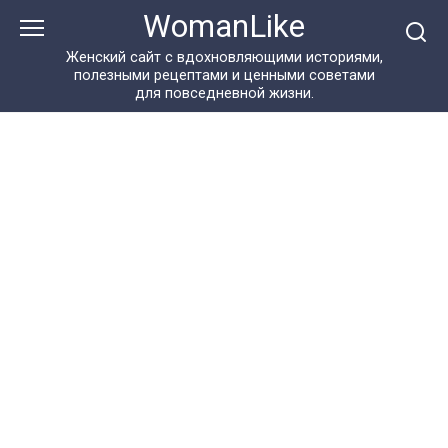
Перейти
WomanLike
к
контенту
Женский сайт с вдохновляющими историями,
полезными рецептами и ценными советами
для повседневной жизни.