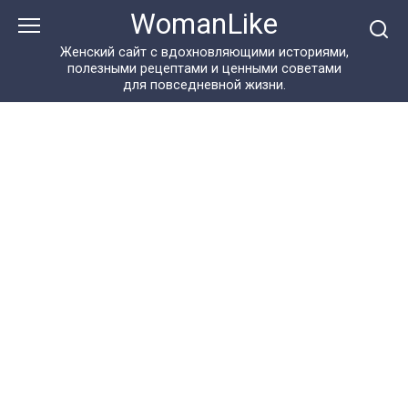
Перейти
WomanLike
к
контенту
Женский сайт с вдохновляющими историями,
полезными рецептами и ценными советами
для повседневной жизни.