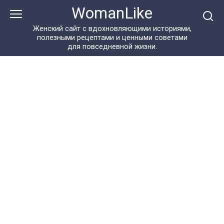
Перейти
WomanLike
к
контенту
Женский сайт с вдохновляющими историями,
полезными рецептами и ценными советами
для повседневной жизни.