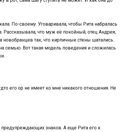
у в рот, сама шагу ступить не может. И как она до
ала. По-своему. Уговаривала, чтобы Рита набралась
а. Рассказывала, что муж её покойный, отец Андрея,
а новобранцев так, что кирпичные стены шатались.
на семью. Вот такая модель поведения и сложилась
ки.
удто его ор не имеет ко мне никакого отношения. Не
о предупреждающих знаков. А еще Рита его к