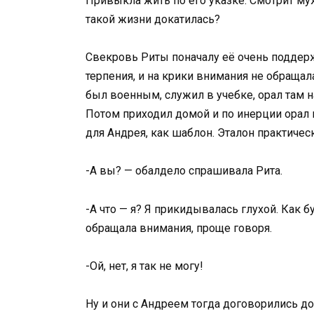
Привыкла жить по его указке. Смотрит муж
такой жизни докатилась?
Свекровь Риты поначалу её очень поддерж
терпения, и на крики внимания не обращал
был военным, служил в учебке, орал там н
Потом приходил домой и по инерции орал 
для Андрея, как шаблон. Эталон практичес
-А вы? — обалдело спрашивала Рита.
-А что — я? Я прикидывалась глухой. Как б
обращала внимания, проще говоря.
-Ой, нет, я так не могу!
Ну и они с Андреем тогда договорились д