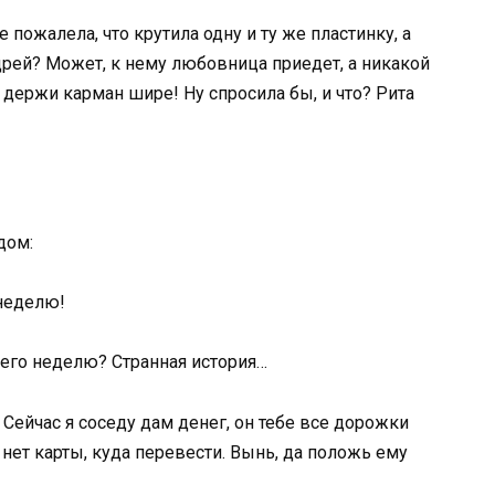
 пожалела, что крутила одну и ту же пластинку, а
дрей? Может, к нему любовница приедет, а никакой
о, держи карман шире! Ну спросила бы, и что? Рита
дом:
 неделю!
всего неделю? Странная история…
 Сейчас я соседу дам денег, он тебе все дорожки
 нет карты, куда перевести. Вынь, да положь ему