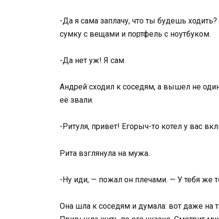
-Да я сама заплачу, что ты будешь ходи
сумку с вещами и портфель с ноутбуком.
-Да нет уж! Я сам.
Андрей сходил к соседям, а вышел не один
её звали.
-Ритуля, привет! Егорыч-то котел у вас вк
Рита взглянула на мужа.
-Ну иди, — пожал он плечами. — У тебя же 
Она шла к соседям и думала: вот даже на 