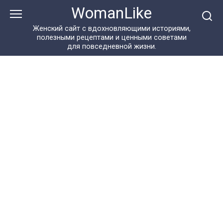
Перейти
WomanLike
к
контенту
Женский сайт с вдохновляющими историями,
полезными рецептами и ценными советами
для повседневной жизни.