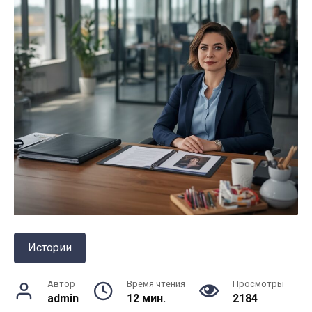
Истории
Автор
Время чтения
Просмотры
admin
12 мин.
2184