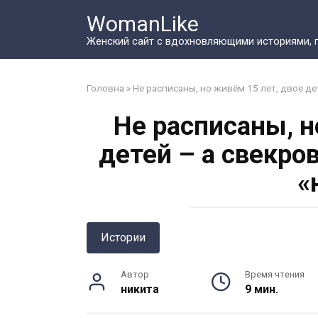
Перейти
WomanLike
к
контенту
Женский сайт с вдохновляющими историями, 
Головна
»
Не расписаны, но живём 15 лет, двое де
Не расписаны, н
детей – а свекров
«
Истории
Автор
Время чтения
никита
9 мин.