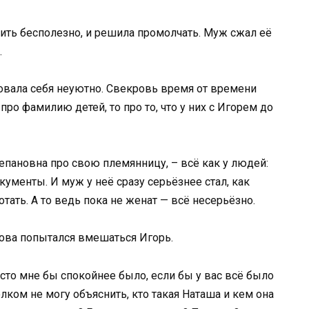
орить бесполезно, и решила промолчать. Муж сжал её
.
овала себя неуютно. Свекровь время от времени
 про фамилию детей, то про то, что у них с Игорем до
тепановна про свою племянницу, – всё как у людей:
кументы. И муж у неё сразу серьёзнее стал, как
отать. А то ведь пока не женат — всё несерьёзно.
снова попытался вмешаться Игорь.
сто мне бы спокойнее было, если бы у вас всё было
лком не могу объяснить, кто такая Наташа и кем она