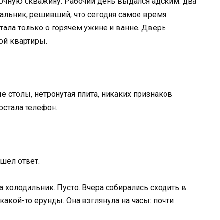
мочную скважину. Рабочий день выдался адским: два
чальник, решивший, что сегодня самое время
тала только о горячем ужине и ванне. Дверь
ой квартиры.
е столы, нетронутая плита, никаких признаков
остала телефон.
шёл ответ.
 холодильник. Пусто. Вчера собирались сходить в
какой-то ерунды. Она взглянула на часы: почти