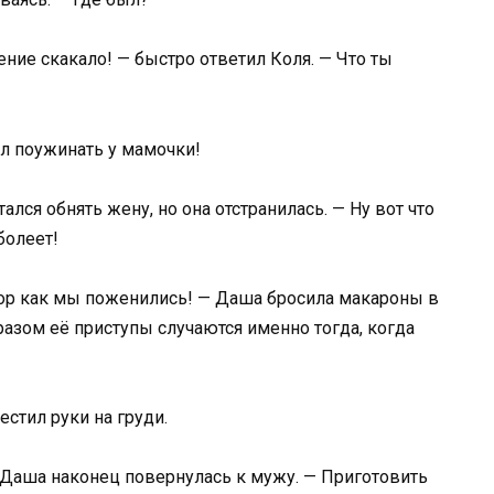
ение скакало! — быстро ответил Коля. — Что ты
л поужинать у мамочки!
лся обнять жену, но она отстранилась. — Ну вот что
болеет!
 пор как мы поженились! — Даша бросила макароны в
азом её приступы случаются именно тогда, когда
естил руки на груди.
— Даша наконец повернулась к мужу. — Приготовить