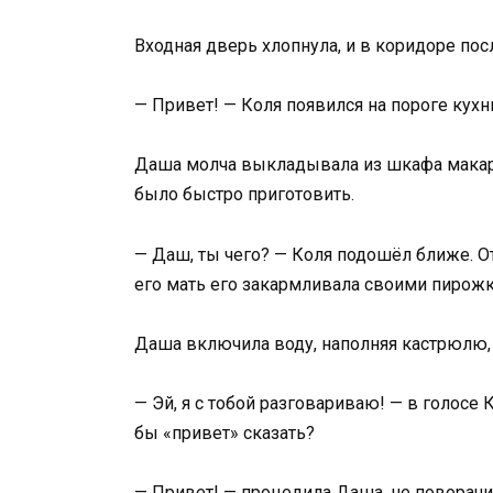
Входная дверь хлопнула, и в коридоре по
— Привет! — Коля появился на пороге кухн
Даша молча выкладывала из шкафа макаро
было быстро приготовить.
— Даш, ты чего? — Коля подошёл ближе. От
его мать его закармливала своими пирож
Даша включила воду, наполняя кастрюлю,
— Эй, я с тобой разговариваю! — в голосе
бы «привет» сказать?
— Привет! — процедила Даша, не поворачи