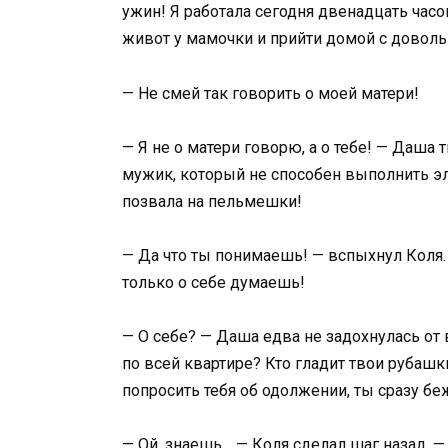
ужин! Я работала сегодня двенадцать часо
живот у мамочки и прийти домой с довол
— Не смей так говорить о моей матери!
— Я не о матери говорю, а о тебе! — Даша 
мужик, который не способен выполнить э
позвала на пельмешки!
— Да что ты понимаешь! — вспыхнул Коля.
только о себе думаешь!
— О себе? — Даша едва не задохнулась от 
по всей квартире? Кто гладит твои рубашк
попросить тебя об одолжении, ты сразу б
— Ой, знаешь… — Коля сделал шаг назад. — 