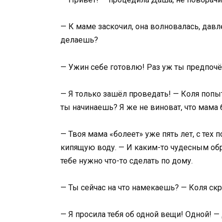
— К маме заскочил, она волновалась, давл
делаешь?
— Ужин себе готовлю! Раз уж ты предпочё
— Я только зашёл проведать! — Коля попыта
ты начинаешь? Я же не виноват, что мама 
— Твоя мама «болеет» уже пять лет, с тех
кипящую воду. — И каким-то чудесным обр
тебе нужно что-то сделать по дому.
— Ты сейчас на что намекаешь? — Коля скр
— Я просила тебя об одной вещи! Одной! 