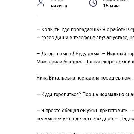
никита
15 мин.
— Коль, ты где пропадаешь? Я с работы чер
— голос Даши в телефоне звучал устало, н
— Да-да, помню! Буду дома! — Николай то
Мам, давай быстрее, Дашка скоро домой в
Нина Витальевна поставила перед сыном 
— Куда торопиться? Поешь нормально снача
— Я просто обещал ей ужин приготовить… 
пельменей уже сделал своё дело. — Ладно,