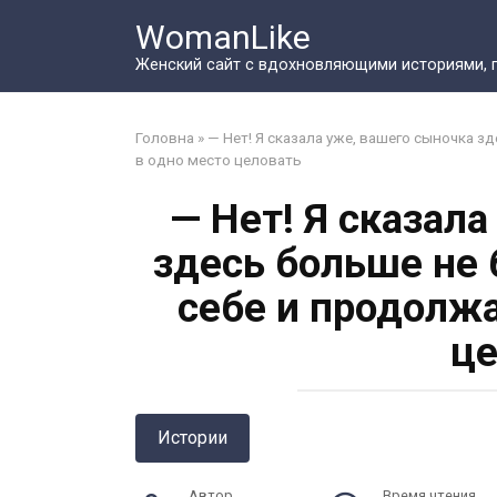
Перейти
WomanLike
к
контенту
Женский сайт с вдохновляющими историями, 
Головна
»
— Нет! Я сказала уже, вашего сыночка зд
в одно место целовать
— Нет! Я сказал
здесь больше не 
себе и продолжа
це
Истории
Автор
Время чтения