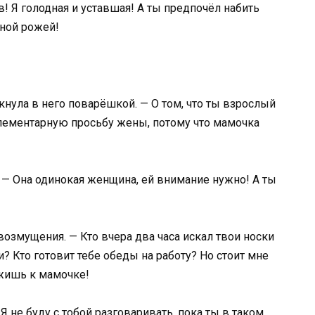
в! Я голодная и уставшая! А ты предпочёл набить
ьной рожей!
ткнула в него поварёшкой. — О том, что ты взрослый
лементарную просьбу жены, потому что мамочка
 — Она одинокая женщина, ей внимание нужно! А ты
возмущения. — Кто вчера два часа искал твои носки
и? Кто готовит тебе обеды на работу? Но стоит мне
ежишь к мамочке!
Я не буду с тобой разговаривать, пока ты в таком