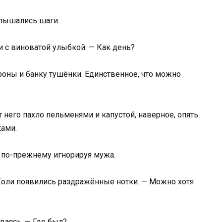
слышались шаги.
и с виноватой улыбкой. — Как день?
ны и банку тушёнки. Единственное, что можно
 него пахло пельменями и капустой, наверное, опять
ками.
 по-прежнему игнорируя мужа.
 Коли появились раздражённые нотки. — Можно хотя
ваясь. — Где был?