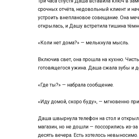
Три часа спустя Даша вставила ключ в за
срочных отчёта, недовольный клиент и на
устроить внеплановое совещание. Она меч
открылась, и Дашу встретила тишина тёмн
«Коли нет дома?» — мелькнула мысль.
Включив свет, она прошла на кухню. Чисты
готовящегося ужина. Даша сжала зубы и д
«Где ты?» — набрала сообщение.
«Иду домой, скоро буду», — мгновенно при
Даша швырнула телефон на стол и открыла
магазин, но не дошли — поссорились из-за 
десять вечера. Есть хотелось невыносимо.