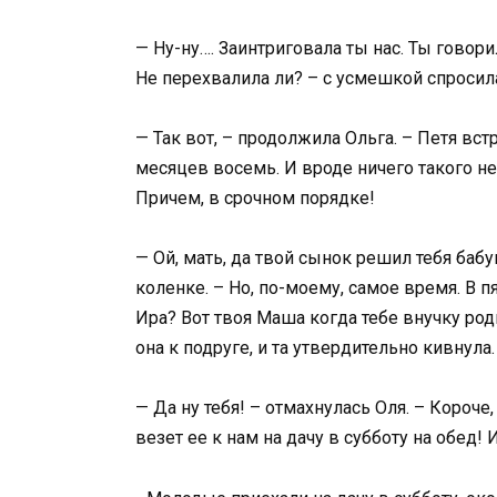
— Ну-ну…. Заинтриговала ты нас. Ты говори
Не перехвалила ли? – с усмешкой спросил
— Так вот, – продолжила Ольга. – Петя встр
месяцев восемь. И вроде ничего такого не
Причем, в срочном порядке!
— Ой, мать, да твой сынок решил тебя баб
коленке. – Но, по-моему, самое время. В п
Ира? Вот твоя Маша когда тебе внучку род
она к подруге, и та утвердительно кивнула
— Да ну тебя! – отмахнулась Оля. – Короче
везет ее к нам на дачу в субботу на обед! И