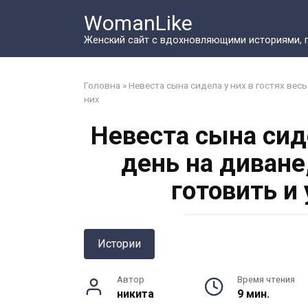
Перейти
WomanLike
к
контенту
Женский сайт с вдохновляющими историями, 
Головна
»
Невеста сына сидела у них в гостях вес
них
Невеста сына сиде
день на диване
готовить и
Истории
Автор
Время чтения
никита
9 мин.