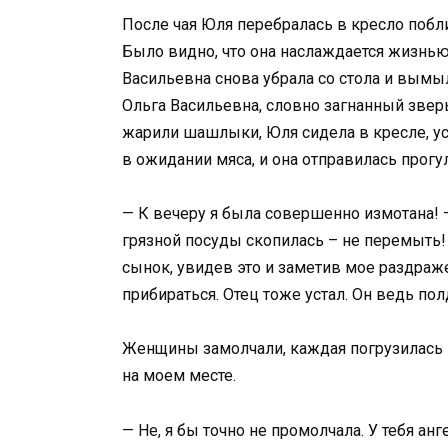
После чая Юля перебралась в кресло побл
Было видно, что она наслаждается жизнью
Васильевна снова убрала со стола и вымыл
Ольга Васильевна, словно загнанный зверь
жарили шашлыки, Юля сидела в кресле, ус
в ожидании мяса, и она отправилась прогул
— К вечеру я была совершенно измотана! 
грязной посуды скопилась – не перемыть!
сынок, увидев это и заметив мое раздраже
прибираться. Отец тоже устал. Он ведь по
Женщины замолчали, каждая погрузилась в
на моем месте.
— Не, я бы точно не промолчала. У тебя ан