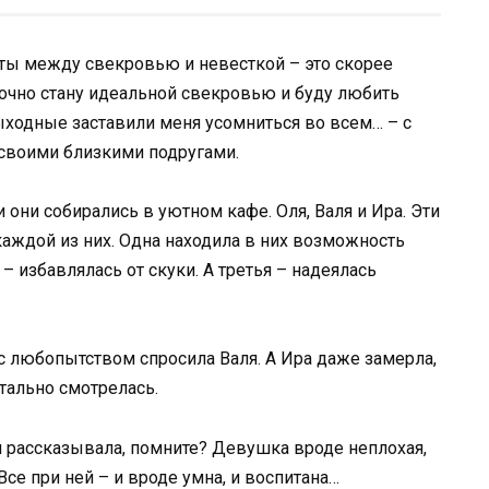
икты между свекровью и невесткой – это скорее
 точно стану идеальной свекровью и буду любить
выходные заставили меня усомниться во всем… – с
 своими близкими подругами.
они собирались в уютном кафе. Оля, Валя и Ира. Эти
каждой из них. Одна находила в них возможность
– избавлялась от скуки. А третья – надеялась
с любопытством спросила Валя. А Ира даже замерла,
тально смотрелась.
м рассказывала, помните? Девушка вроде неплохая,
Все при ней – и вроде умна, и воспитана…