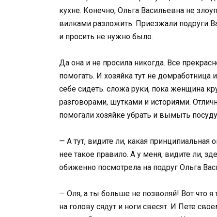
кухне. Конечно, Ольга Васильевна не злоуп
вилками разложить. Приезжали подруги Вал
и просить не нужно было.
Да она и не просила никогда. Все прекрасн
помогать. И хозяйка тут не домработница и
себе сидеть. сложа руки, пока женщина кру
разговорами, шутками и историями. Отлич
помогали хозяйке убрать и вымыть посуду.
— А тут, видите ли, какая принципиальная о
нее такое правило. А у меня, видите ли, зде
обиженно посмотрела на подруг Ольга Вас
— Оля, а ты больше не позволяй! Вот что я
на голову сядут и ноги свесят. И Пете сво