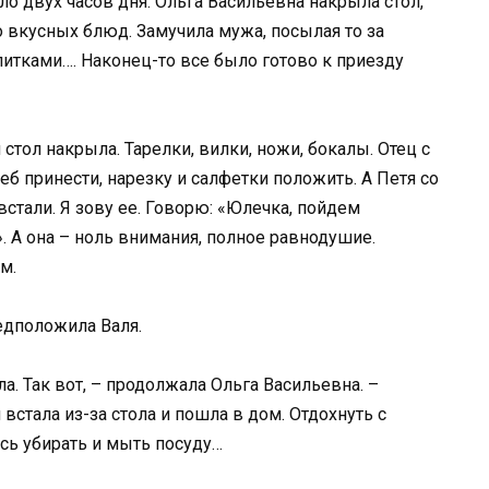
ло двух часов дня. Ольга Васильевна накрыла стол,
 вкусных блюд. Замучила мужа, посылая то за
апитками…. Наконец-то все было готово к приезду
 стол накрыла. Тарелки, вилки, ножи, бокалы. Отец с
еб принести, нарезку и салфетки положить. А Петя со
 встали. Я зову ее. Говорю: «Юлечка, пойдем
. А она – ноль внимания, полное равнодушие.
м.
едположила Валя.
а. Так вот, – продолжала Ольга Васильевна. –
встала из-за стола и пошла в дом. Отдохнуть с
ись убирать и мыть посуду…