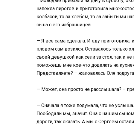
…Молодые приехали на дачу в субботу, око
напекла пирогов и приготовила множество
колбасой, то за хлебом, то за забытыми н
сына с его избранницей.
— Я все сама сделала. И еду приготовила, и
пловом сам возился. Оставалось только хл
своей девушкой как сели за стол, так и не
поможешь мне кое-что доделать на кухне»
Представляете? – жаловалась Оля подруга
— Может, она просто не расслышала? – пр
— Сначала я тоже подумала, что не услышал
Пообедали мы, значит. Она с нашим сыном 
дороги, так сказать. А мы с Сергеем остал