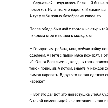
— Серьезно? – изумилась Валя. – Я бы не 
помогает. Ну и что, что парень. В жизни в
А тут у тебя прямо безобразие какое-то…
После обеда был чай с тортом на открытой
накрыла стол и пошла к молодым.
— Говорю им: ребята, мол, сейчас чайку п
сделаем. А Петя с папой мяса пожарят. Пото
«Я, Ольга Васильевна, когда в гости прихо
такой принцип. А потом, знаете, у каждой х
лимон нарезать. Вдруг что не так сделаю 
нарежет…
— Вот это да! Вот это невестушка у тебя бу
С такой помощницей как потопаешь, так и