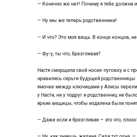
— Конечно же нет! Почему я тебе должна и
— Ну мы же теперь родственники!
— И что? Это моя вещь. В конце концов, н
— Фу-у, ты что, брезгливая?
Настя сморщила свой носик-пуговку и с п
нравились серьги будущей родственницы: 
ямочке между ключицами у Алисы перелив
у Насти, ни у подруг и родственниц не был
яркие вещицы, чтобы издалека были понят
— Даже если и брезгливая — это что, плох
— Ну, как знаешь, жадина. Сиди тут одна,