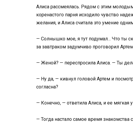
Алиса рассмеялась. Рядом с этим молодым
коренастого парня исходило чувство наде
желания, и Алиса считала это умение одни
— Солнышко мое, я тут подумал… Что ты с
за завтраком задумчиво проговорил Артем
— Женой? — переспросила Алиса. — Ты де
— Ну да, — кивнул головой Артем и посмот
согласна?
— Конечно, — ответила Алиса, и ее мягкая 
— Тогда настало самое время знакомства 