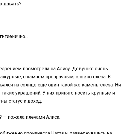
х давать?
егигиенично…
резрением посмотрела на Алису. Девушке очень
ажурные, с камнем прозрачным, словно слеза. В
ался на солнце еще один такой же камень-слеза. Ни
о таких украшений. У них принято носить крупные и
ны статус и доход.
о? — пожала плечами Алиса.
 — обиженно произнесла Настя и, развернувшись на