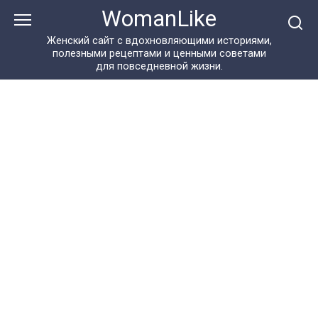
Перейти
WomanLike
к
контенту
Женский сайт с вдохновляющими историями,
полезными рецептами и ценными советами
для повседневной жизни.