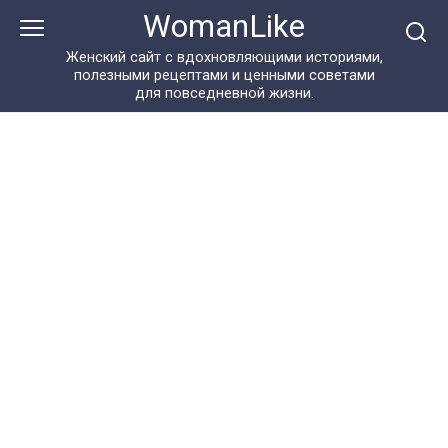
Перейти
WomanLike
к
контенту
Женский сайт с вдохновляющими историями,
полезными рецептами и ценными советами
для повседневной жизни.