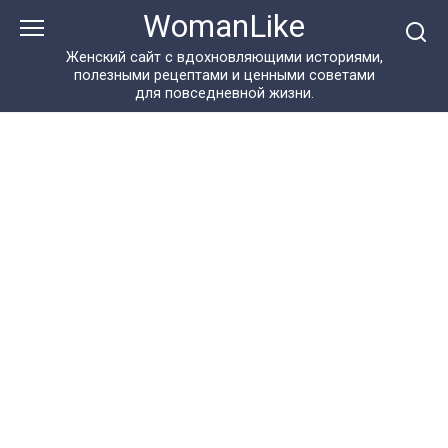
Перейти
WomanLike
к
контенту
Женский сайт с вдохновляющими историями,
полезными рецептами и ценными советами
для повседневной жизни.