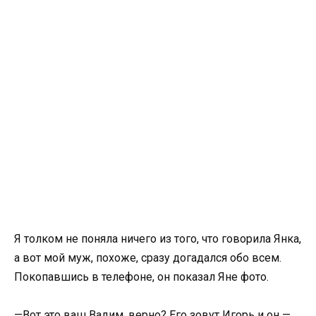
Я толком не поняла ничего из того, что говорила Янка,
а вот мой муж, похоже, сразу догадался обо всем.
Покопавшись в телефоне, он показал Яне фото.
—Вот это ваш Вадим, верно? Его зовут Игорь и он —