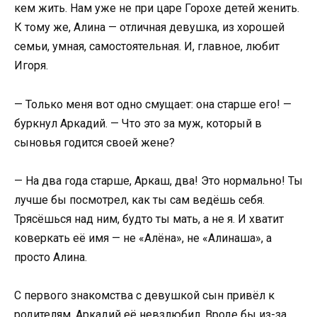
кем жить. Нам уже не при царе Горохе детей женить.
К тому же, Алина — отличная девушка, из хорошей
семьи, умная, самостоятельная. И, главное, любит
Игоря.
— Только меня вот одно смущает: она старше его! —
буркнул Аркадий. — Что это за муж, который в
сыновья годится своей жене?
— На два года старше, Аркаш, два! Это нормально! Ты
лучше бы посмотрел, как ты сам ведёшь себя.
Трясёшься над ним, будто ты мать, а не я. И хватит
коверкать её имя — не «Алёна», не «Алинаша», а
просто Алина.
С первого знакомства с девушкой сын привёл к
родителям, Аркадий её невзлюбил. Вроде бы из-за