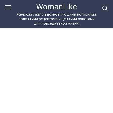
Перейти
WomanLike
к
контенту
Женский сайт с вдохновляющими историями,
полезными рецептами и ценными советами
для повседневной жизни.