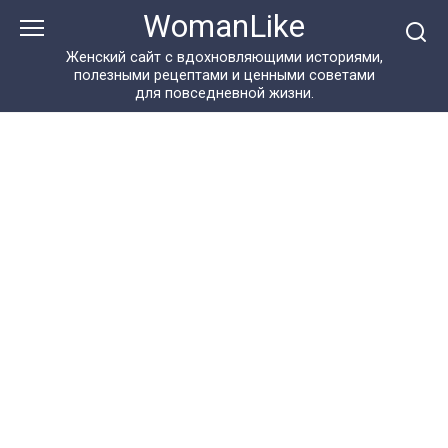
Перейти
WomanLike
к
контенту
Женский сайт с вдохновляющими историями,
полезными рецептами и ценными советами
для повседневной жизни.