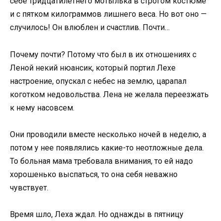
себе тридцатилетнего мотылька в строгом костюме
и с пятком килограммов лишнего веса. Но вот оно —
случилось! Он влюблен и счастлив. Почти…
Почему почти? Потому что был в их отношениях с
Леной некий нюансик, который портил Лехе
настроение, опускал с небес на землю, царапал
коготком недовольства. Лена не желала переезжать
к нему насовсем.
Они проводили вместе несколько ночей в неделю, а
потом у нее появлялись какие-то неотложные дела.
То больная мама требовала внимания, то ей надо
хорошенько выспаться, то она себя неважно
чувствует.
Время шло, Леха ждал. Но однажды в пятницу