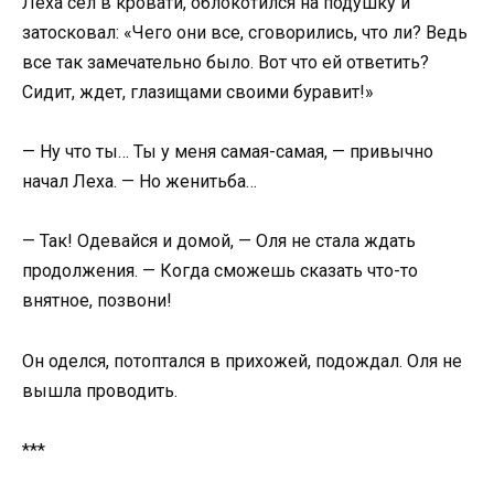
Леха сел в кровати, облокотился на подушку и
затосковал: «Чего они все, сговорились, что ли? Ведь
все так замечательно было. Вот что ей ответить?
Сидит, ждет, глазищами своими буравит!»
— Ну что ты… Ты у меня самая-самая, — привычно
начал Леха. — Но женитьба…
— Так! Одевайся и домой, — Оля не стала ждать
продолжения. — Когда сможешь сказать что-то
внятное, позвони!
Он оделся, потоптался в прихожей, подождал. Оля не
вышла проводить.
***