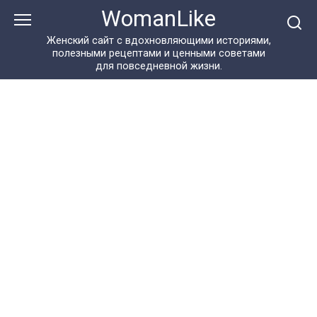
Перейти
WomanLike
к
контенту
Женский сайт с вдохновляющими историями,
полезными рецептами и ценными советами
для повседневной жизни.