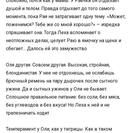
спокойно, почти как у мамы. У Раечки он отдыхает
душой и телом. Правда отдыхает до того самого
момента, пока Рая не затрагивает одну тему. «Может,
поженимся? Тебе же со мной хорошо?» — изредка
спрашивает она. Тогда Леха вспоминает о
неотложных делах, целует Раю в ямочку на щеке и
сбегает… Далось ей это замужество
Оля другая. Совсем другая. Высокая, стройная,
блондинистая. У нее не отдохнешь, не ослабишь
брючный ремень на пару дырочек после сытного
ужина. Да и сытных ужинов у Оли не бывает.
Сплошное правильное питание: без соли, без мяса,
без углеводов и без вкуса! Но Леха к ней и не
трапезничать ходит.
Темперамент у Оли, как у тигрицы. Как в таком