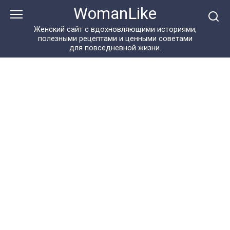
Перейти
WomanLike
к
контенту
Женский сайт с вдохновляющими историями,
полезными рецептами и ценными советами
для повседневной жизни.