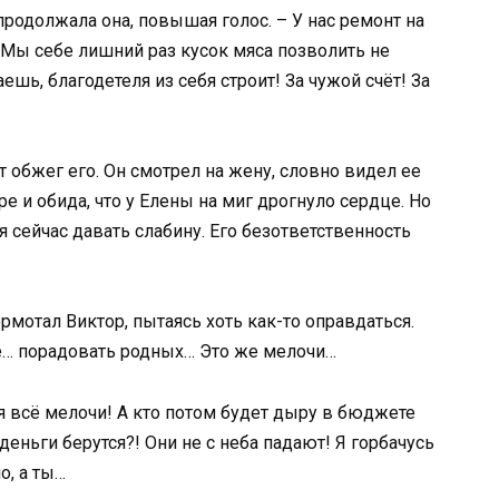
продолжала она, повышая голос. – У нас ремонт на
 Мы себе лишний раз кусок мяса позволить не
ешь, благодетеля из себя строит! За чужой счёт! За
т обжег его. Он смотрел на жену, словно видел ее
ре и обида, что у Елены на миг дрогнуло сердце. Но
зя сейчас давать слабину. Его безответственность
рмотал Виктор, пытаясь хоть как-то оправдаться.
ше… порадовать родных… Это же мелочи…
бя всё мелочи! А кто потом будет дыру в бюджете
 деньги берутся?! Они не с неба падают! Я горбачусь
о, а ты…