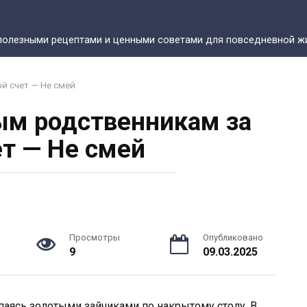
полезными рецептами и ценными советами для повседневной жи
й счет — Не смей
ым родственникам за
ет — Не смей
Просмотры
Опубликовано
9
09.03.2025
паясь золотыми зайчиками по накрытому столу. В