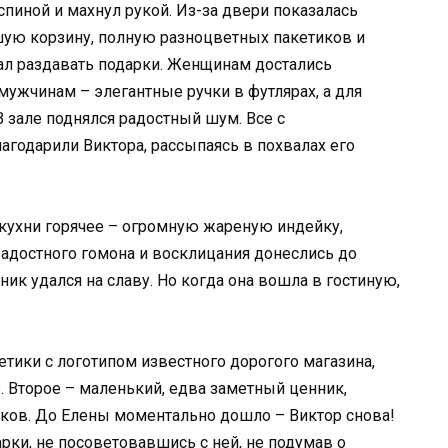
спиной и махнул рукой. Из-за двери показалась
шую корзину, полную разноцветных пакетиков и
чал раздавать подарки. Женщинам достались
ужчинам – элегантные ручки в футлярах, а для
зале поднялся радостный шум. Все с
агодарили Виктора, рассыпаясь в похвалах его
з кухни горячее – огромную жареную индейку,
адостного гомона и восклицания донеслись до
дник удался на славу. Но когда она вошла в гостиную,
кетики с логотипом известного дорогого магазина,
. Второе – маленький, едва заметный ценник,
чков. До Елены моментально дошло – Виктор снова!
рки, не посоветовавшись с ней, не подумав о