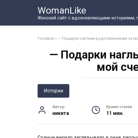
Перейти
WomanLike
к
контенту
Женский сайт с вдохновляющими историями, 
Головна
»
— Подарки наглым родственникам за мо
— Подарки нагл
мой сч
Истории
Автор
Время чтения
никита
11 мин.
Солнце весело заглядывало в окна, рассы