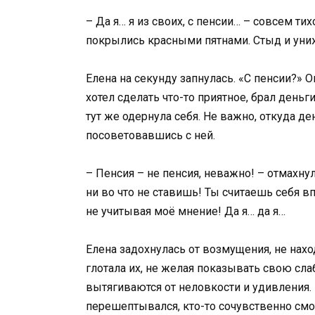
– Да я… я из своих, с пенсии… – совсем ти
покрылись красными пятнами. Стыд и уни
Елена на секунду запнулась. «С пенсии?» 
хотел сделать что-то приятное, брал деньг
тут же одернула себя. Не важно, откуда ден
посоветовавшись с ней.
– Пенсия – не пенсия, неважно! – отмахнул
ни во что не ставишь! Ты считаешь себя в
не учитывая моё мнение! Да я… да я…
Елена задохнулась от возмущения, не нахо
глотала их, не желая показывать свою сла
вытягиваются от неловкости и удивления. 
перешептывался, кто-то сочувственно смот