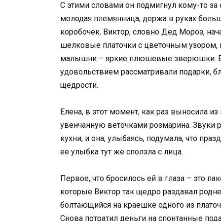
С этими словами он подмигнул кому-то за 
молодая племянница, держа в руках боль
коробочек. Виктор, словно Дед Мороз, на
шелковые платочки с цветочным узором, м
малышни – яркие плюшевые зверюшки. В 
удовольствием рассматривали подарки, бл
щедрости.
Елена, в этот момент, как раз выносила и
увенчанную веточками розмарина. Звуки р
кухни, и она, улыбаясь, подумала, что праз
ее улыбка тут же сползла с лица.
Первое, что бросилось ей в глаза – это па
которые Виктор так щедро раздавал родне
болтающийся на краешке одного из плато
Снова потратил деньги на спонтанные пода