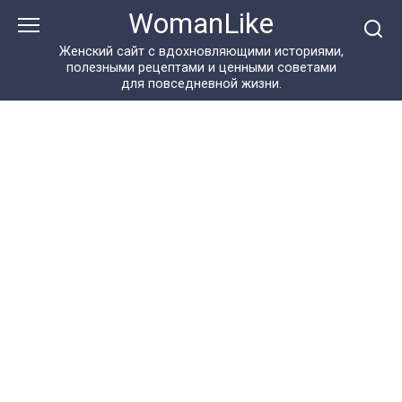
Перейти
WomanLike
к
контенту
Женский сайт с вдохновляющими историями,
полезными рецептами и ценными советами
для повседневной жизни.