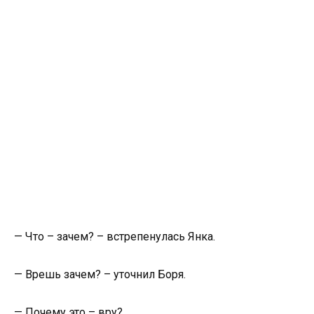
— Что – зачем? – встрепенулась Янка.
— Врешь зачем? – уточнил Боря.
— Почему это – вру?