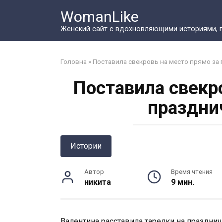
Перейти
WomanLike
к
контенту
Женский сайт с вдохновляющими историями, 
Головна
»
Поставила свекровь на место прямо з
Поставила свекр
праздни
Истории
Автор
Время чтения
никита
9 мин.
Валентина расставила тарелки на празднич