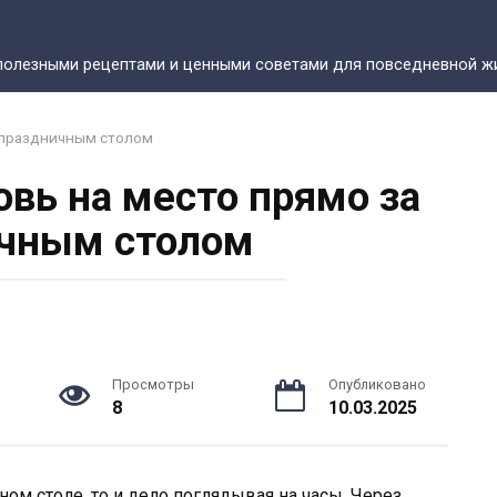
полезными рецептами и ценными советами для повседневной жи
а праздничным столом
овь на место прямо за
чным столом
Просмотры
Опубликовано
8
10.03.2025
ном столе, то и дело поглядывая на часы. Через