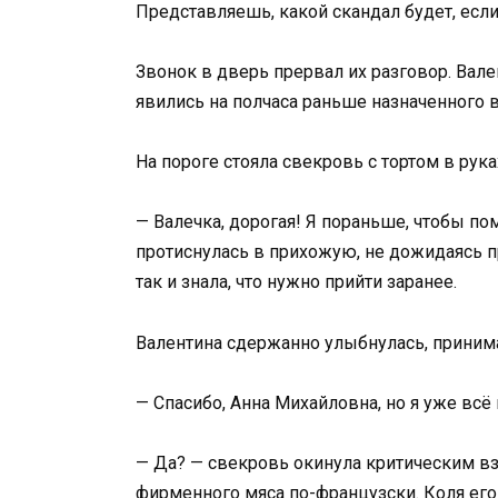
Представляешь, какой скандал будет, есл
Звонок в дверь прервал их разговор. Вале
явились на полчаса раньше назначенного в
На пороге стояла свекровь с тортом в рук
— Валечка, дорогая! Я пораньше, чтобы по
протиснулась в прихожую, не дожидаясь пр
так и знала, что нужно прийти заранее.
Валентина сдержанно улыбнулась, принима
— Спасибо, Анна Михайловна, но я уже всё
— Да? — свекровь окинула критическим вз
фирменного мяса по-французски. Коля его