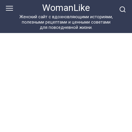
Перейти
WomanLike
к
контенту
Женский сайт с вдохновляющими историями,
полезными рецептами и ценными советами
для повседневной жизни.