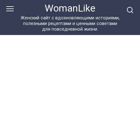
Перейти
WomanLike
к
контенту
Женский сайт с вдохновляющими историями,
полезными рецептами и ценными советами
для повседневной жизни.