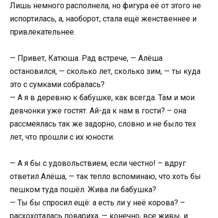
Лишь немного располнела, но фигура её от этого не
испортилась, а, наоборот, стала ещё женственнее и
привлекательнее.
— Привет, Катюша. Рад встрече, — Алёша
остановился, — сколько лет, сколько зим, — ты куда
это с сумками собралась?
— А я в деревню к бабушке, как всегда. Там и мои
девчонки уже гостят. Ай-да к нам в гости? – она
рассмеялась так же задорно, словно и не было тех
лет, что прошли с их юности.
— А я бы с удовольствием, если честно! – вдруг
ответил Алёша, — так тепло вспоминаю, что хоть бы
пешком туда пошёл. Жива ли бабушка?
— Ты бы спросил ещё: а есть ли у неё корова? –
расхохоталась повариха, — конечно, все живы, и