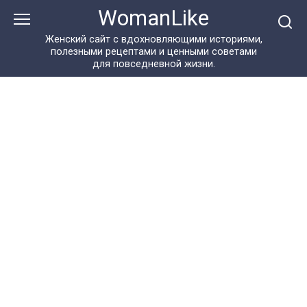
Перейти
WomanLike
к
контенту
Женский сайт с вдохновляющими историями,
полезными рецептами и ценными советами
для повседневной жизни.