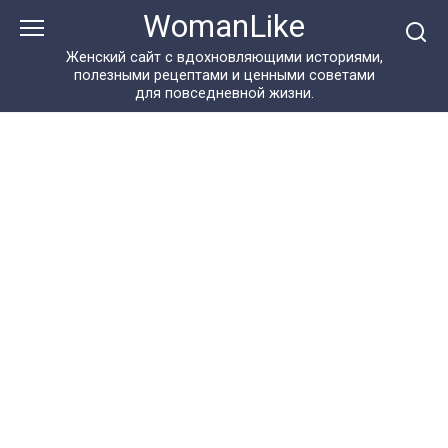
Перейти
WomanLike
к
контенту
Женский сайт с вдохновляющими историями,
полезными рецептами и ценными советами
для повседневной жизни.