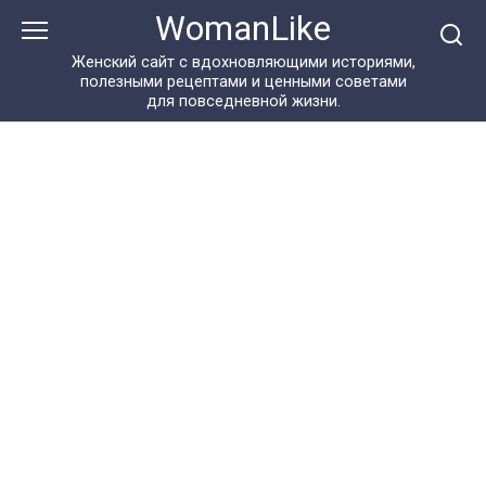
Перейти
WomanLike
к
контенту
Женский сайт с вдохновляющими историями,
полезными рецептами и ценными советами
для повседневной жизни.