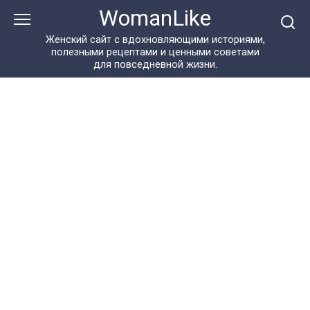
Перейти
WomanLike
к
контенту
Женский сайт с вдохновляющими историями,
полезными рецептами и ценными советами
для повседневной жизни.