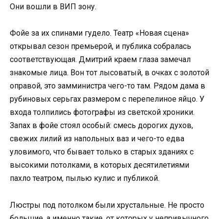
Они вошли в ВИП зону.
Фойе за их спинами гудело. Театр «Новая сцена»
открывал сезон премьерой, и публика собралась
соответствующая. Дмитрий краем глаза замечал
знакомые лица. Вон тот лысоватый, в очках с золотой
оправой, это замминистра чего-то там. Рядом дама в
рубиновых серьгах размером с перепелиное яйцо. У
входа толпились фотографы из светской хроники.
Запах в фойе стоял особый: смесь дорогих духов,
свежих лилий из напольных ваз и чего-то едва
уловимого, что бывает только в старых зданиях с
высокими потолками, в которых десятилетиями
пахло театром, пылью кулис и публикой.
Люстры под потолком были хрустальные. Не просто
большие, а именно такие, от которых у непривычного