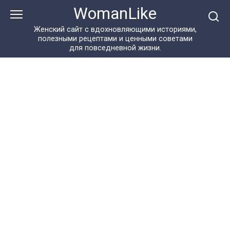
Перейти
WomanLike
к
контенту
Женский сайт с вдохновляющими историями,
полезными рецептами и ценными советами
для повседневной жизни.