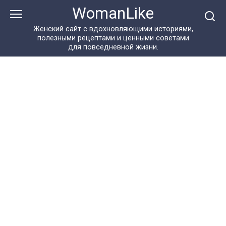
Перейти
WomanLike
к
контенту
Женский сайт с вдохновляющими историями,
полезными рецептами и ценными советами
для повседневной жизни.