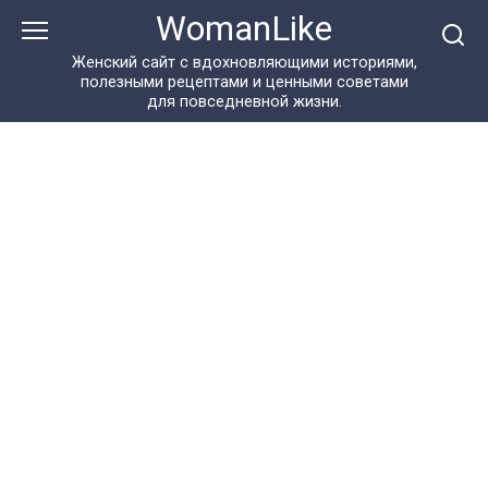
Перейти
WomanLike
к
контенту
Женский сайт с вдохновляющими историями,
полезными рецептами и ценными советами
для повседневной жизни.