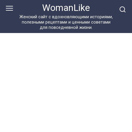
Перейти
WomanLike
к
контенту
Женский сайт с вдохновляющими историями,
полезными рецептами и ценными советами
для повседневной жизни.