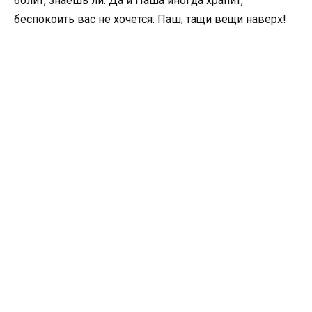
болит, знаешь ли. Да и Паша иногда храпит,
беспокоить вас не хочется. Паш, тащи вещи наверх!