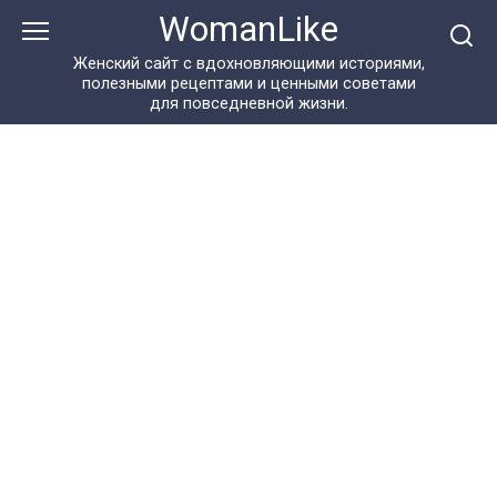
Перейти
WomanLike
к
контенту
Женский сайт с вдохновляющими историями,
полезными рецептами и ценными советами
для повседневной жизни.