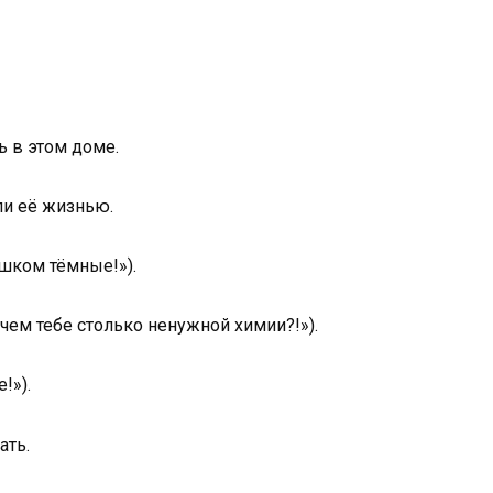
ь в этом доме.
ли её жизнью.
шком тёмные!»).
чем тебе столько ненужной химии?!»).
!»).
ать.