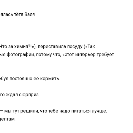
ялась тётя Валя.
о за химия?!»), переставила посуду («Так
ые фотографии, потому что, «этот интерьер требует
ебуя постоянно её кормить.
его ждал сюрприз.
— мы тут решили, что тебе надо питаться лучше.
цептам.