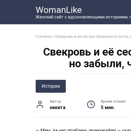
Перейти
WomanLike
к
контенту
Женский сайт с вдохновляющими историями, 
Головна
»
Свекровь и её сестра приехали в гости, 
Свекровь и её се
но забыли, 
Истории
Автор
Время чтения
никита
5 мин.
— Мам, да нет проблем, приезжайте! — сказ