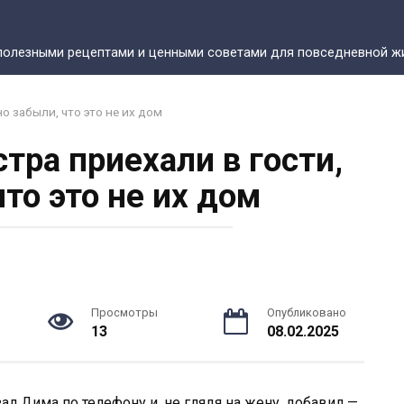
полезными рецептами и ценными советами для повседневной жи
но забыли, что это не их дом
стра приехали в гости,
что это не их дом
Просмотры
Опубликовано
13
08.02.2025
ал Дима по телефону и, не глядя на жену, добавил —