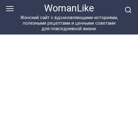
Перейти
WomanLike
к
контенту
Женский сайт с вдохновляющими историями,
полезными рецептами и ценными советами
для повседневной жизни.