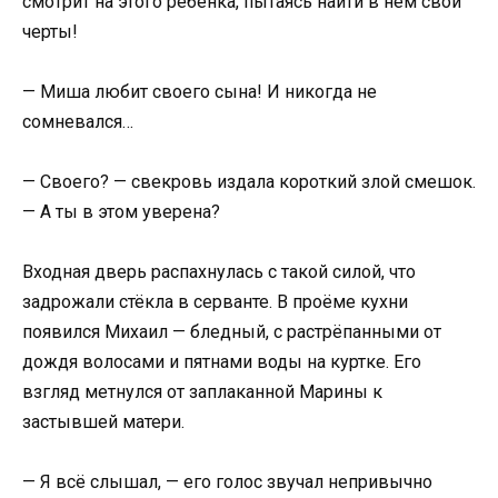
смотрит на этого ребёнка, пытаясь найти в нём свои
черты!
— Миша любит своего сына! И никогда не
сомневался…
— Своего? — свекровь издала короткий злой смешок.
— А ты в этом уверена?
Входная дверь распахнулась с такой силой, что
задрожали стёкла в серванте. В проёме кухни
появился Михаил — бледный, с растрёпанными от
дождя волосами и пятнами воды на куртке. Его
взгляд метнулся от заплаканной Марины к
застывшей матери.
— Я всё слышал, — его голос звучал непривычно