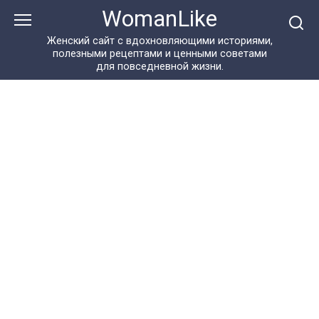
Перейти
WomanLike
к
контенту
Женский сайт с вдохновляющими историями,
полезными рецептами и ценными советами
для повседневной жизни.